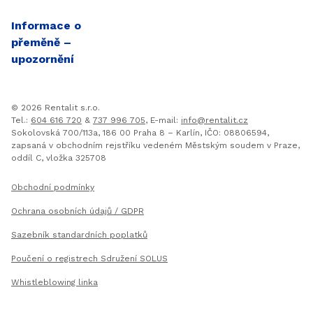
Informace o
přeměně –
upozornění
© 2026 Rentalit
s.r.o.
Tel.
:
604 616 720
&
737 996 705
, E-mail:
info@rentalit.cz
Sokolovská 700/113a, 186 00 Praha 8 – Karlín,
IČO
: 08806594,
zapsaná v obchodním rejstříku vedeném Městským soudem v Praze,
oddíl C, vložka 325708
Užitečné dokumenty
Obchodní podmínky
Ochrana osobních údajů /
GDPR
Sazebník standardních poplatků
Poučení o registrech Sdružení SOLUS
Whistleblowing linka