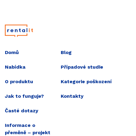
Hlavní menu
Domů
Blog
Nabídka
Případové studie
O produktu
Kategorie poškození
Jak to funguje?
Kontakty
Časté dotazy
Projekt přeměny
Informace o
přeměně – projekt