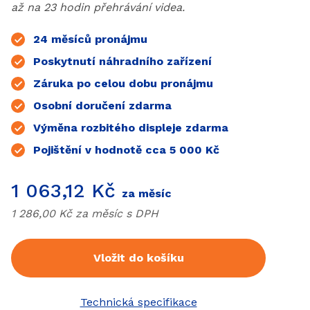
až na 23 hodin přehrávání videa.
Produkt zahrnuje
24 měsíců pronájmu
Poskytnutí náhradního zařízení
Záruka po celou dobu pronájmu
Osobní doručení zdarma
Výměna rozbitého displeje zdarma
Pojištění v hodnotě cca 5 000 Kč
Cena
1 063,12 Kč
za měsíc
Cena bez
DPH
1 286,00 Kč za měsíc s
DPH
Vložit do košíku
Technická specifikace