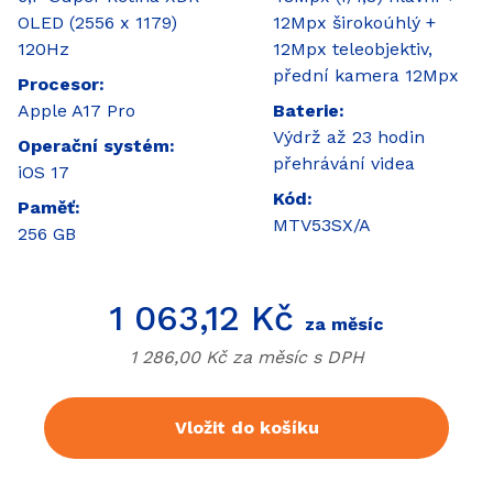
OLED (2556 x 1179)
12Mpx širokoúhlý +
120Hz
12Mpx teleobjektiv,
přední kamera 12Mpx
Procesor
Apple A17 Pro
Baterie
Výdrž až 23 hodin
Operační systém
přehrávání videa
iOS 17
Kód
Paměť
MTV53SX/A
256 GB
Cena
1 063,12 Kč
za měsíc
Cena bez
DPH
1 286,00 Kč za měsíc s
DPH
Vložit do košíku