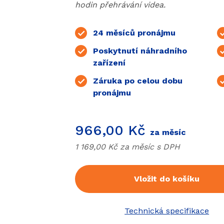
hodin přehrávání videa.
Produkt zahrnuje
24 měsíců pronájmu
Poskytnutí náhradního
zařízení
Záruka po celou dobu
pronájmu
Cena
966,00 Kč
za měsíc
Cena bez
DPH
1 169,00 Kč za měsíc s
DPH
Vložit do košíku
h obrázků.
Technická specifikace