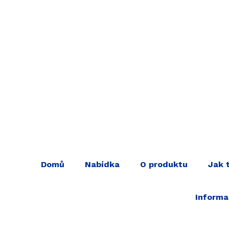
Hlavní menu
Domů
Nabídka
O produktu
Jak 
Projekt 
Informa