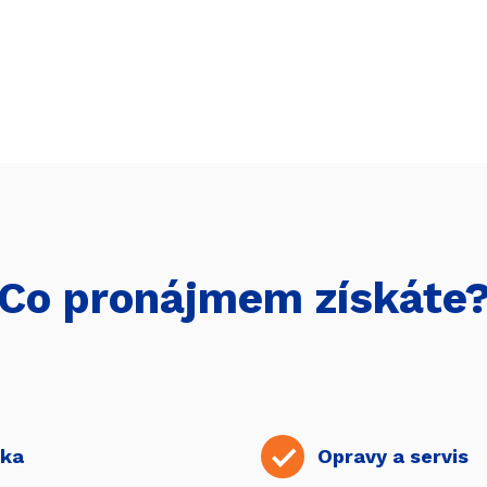
Co pronájmem získáte
ika
Opravy a servis