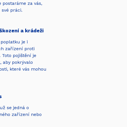
e postaráme za vás,
 své práci.
oškození a krádeži
poplatku je i
ch zařízení proti
 Toto pojištění je
, aby pokrývalo
sti, které vás mohou
s
 už se jedná o
ného zařízení nebo