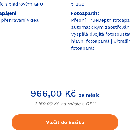
nic s 5jádrovým GPU
512GB
apájení
Fotoaparát
 přehrávání videa
Přední TrueDepth fotoapa
automatickým zaostřová
Vyspělá dvojitá fotosoust
hlavní fotoaparát | Ultraš
fotoaparát
966,00 Kč
za měsíc
1 169,00 Kč za měsíc s
DPH
Vložit do košíku