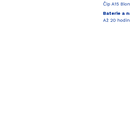
Čip A15 Bio
Baterie a n
Až 20 hodin
Cena
Cena bez
DPH