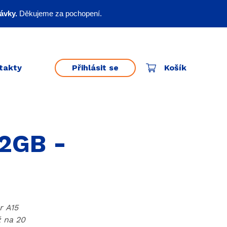
ávky.
Děkujeme za pochopení.
takty
Přihlásit se
Košík
12GB -
r A15
ž na 20