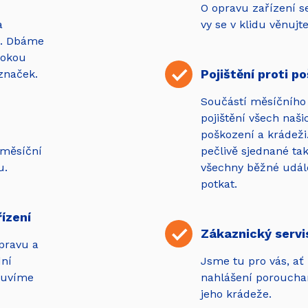
O opravu zařízení s
a
vy se v klidu věnujte
ů. Dbáme
rokou
Pojištění proti p
značek.
Součástí měsíčního 
pojištění všech naši
poškození a krádeži.
 měsíční
pečlivě sjednané tak
u.
všechny běžné událo
potkat.
ízení
Zákaznický servi
pravu a
ní
Jsme tu pro vás, ať
mluvíme
nahlášení poroucha
jeho krádeže.