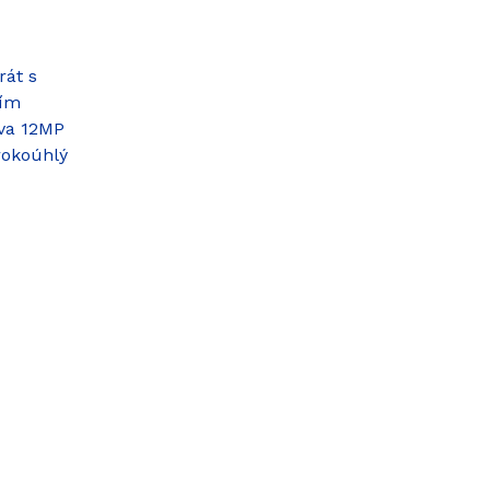
rát s
ním
ava 12MP
irokoúhlý