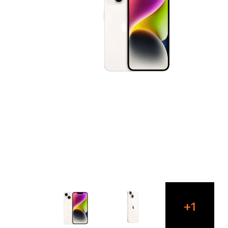
+1
dalšíc