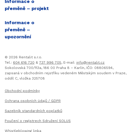
Informace o
přeměně – projekt
Informace o
přeměně –
upozornění
© 2026 Rentalit
s.r.o.
Tel.
:
604 616 720
&
737 996 705
, E-mail:
info@rentalit.cz
Sokolovská 700/113a, 186 00 Praha 8 – Karlín,
IČO
: 08806594,
zapsaná v obchodním rejstříku vedeném Městským soudem v Praze,
oddíl C, vložka 325708
Užitečné dokumenty
Obchodní podmínky
Ochrana osobních údajů /
GDPR
Sazebník standardních poplatků
Poučení o registrech Sdružení SOLUS
Whistleblowing linka