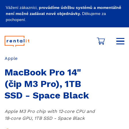
Vážení zákazníci,
provádíme údržbu systémů a momentálně
není možné zadávat nové objednávky.
Děkujeme za
pochopení.
Košík
Kategorie
Apple
MacBook Pro 14"
(čip M3 Pro), 1TB
SSD - Space Black
Apple M3 Pro chip with 12‑core CPU and
18‑core GPU, 1TB SSD - Space Black
Produkt zahrnuje