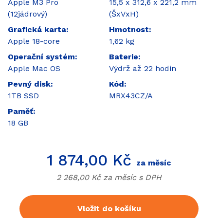
Apple M3 Pro
15,5 x 312,6 x 221,2 mm
(12jádrový)
(ŠxVxH)
Grafická karta
Hmotnost
Apple 18-core
1,62 kg
Operační systém
Baterie
Apple Mac OS
Výdrž až 22 hodin
Pevný disk
Kód
1TB SSD
MRX43CZ/A
Paměť
18 GB
Cena
1 874,00 Kč
za měsíc
Cena bez
DPH
2 268,00 Kč za měsíc s
DPH
Vložit do košíku