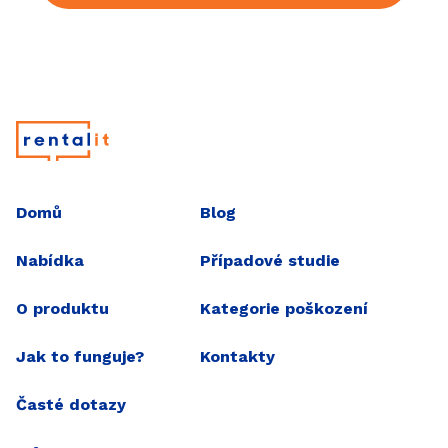
Hlavní menu
Domů
Blog
Nabídka
Případové studie
O produktu
Kategorie poškození
Jak to funguje?
Kontakty
Časté dotazy
Projekt přeměny