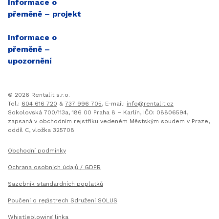
Informace o
přeměně – projekt
Informace o
přeměně –
upozornění
© 2026 Rentalit
s.r.o.
Tel.
:
604 616 720
&
737 996 705
, E-mail:
info@rentalit.cz
Sokolovská 700/113a, 186 00 Praha 8 – Karlín,
IČO
: 08806594,
zapsaná v obchodním rejstříku vedeném Městským soudem v Praze,
oddíl C, vložka 325708
Užitečné dokumenty
Obchodní podmínky
Ochrana osobních údajů /
GDPR
Sazebník standardních poplatků
Poučení o registrech Sdružení SOLUS
Whistleblowing linka