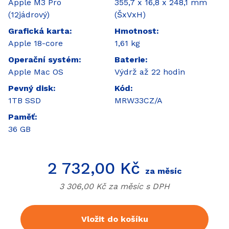
Apple M3 Pro
355,7 x 16,8 x 248,1 mm
(12jádrový)
(ŠxVxH)
Grafická karta
Hmotnost
Apple 18-core
1,61 kg
Operační systém
Baterie
Apple Mac OS
Výdrž až 22 hodin
Pevný disk
Kód
1TB SSD
MRW33CZ/A
Paměť
36 GB
Cena
2 732,00 Kč
za měsíc
Cena bez
DPH
3 306,00 Kč za měsíc s
DPH
Vložit do košíku